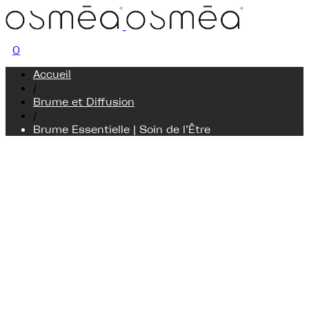
0
Accueil
/
Brume et Diffusion
/
Brume Essentielle | Soin de l’Être