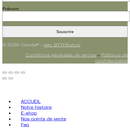
Prénom
© 2026 Osmēa® –
dev. BYTHEshop
Conditions générales de ventes
–
Politique de
confidentialité
ACCUEIL
Notre histoire
E-shop
Nos points de vente
Faq