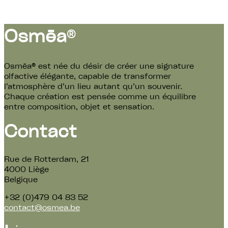
70.00
€
Osmēa
®
Osmēa® est née du désir de créer une signature
olfactive élégante, capable de transformer
l’atmosphère d’un lieu autant qu’un souvenir.
Chaque création est pensée comme un équilibre
entre composition, objet et sensation.
Contact
Rue de Rotterdam, 21
4000 Liège
Belgique
+32 (0)479 04 83 52
contact@osmea.be