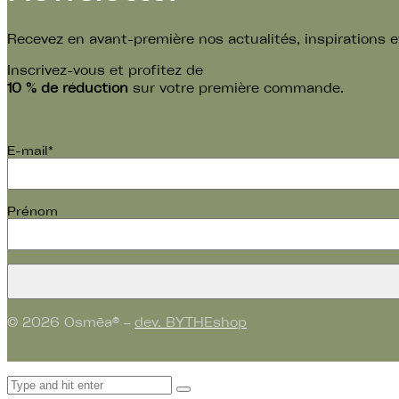
Recevez en avant-première nos actualités, inspirations et
Inscrivez-vous et profitez de
10 % de réduction
sur votre première commande.
E-mail*
Prénom
© 2026 Osmēa® –
dev. BYTHEshop