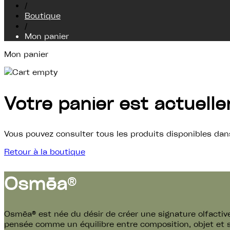
/
Boutique
/
Mon panier
Mon panier
Votre panier est actuelle
Vous pouvez consulter tous les produits disponibles dan
Retour à la boutique
Osmēa
®
Osmēa® est née du désir de créer une signature olfactiv
pensée comme un équilibre entre composition, objet et 