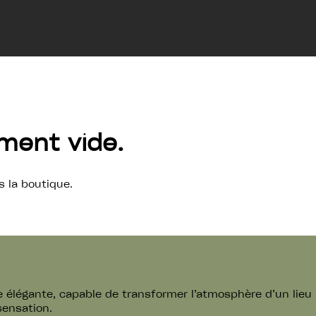
ment vide.
s la boutique.
e élégante, capable de transformer l’atmosphère d’un lie
sensation.