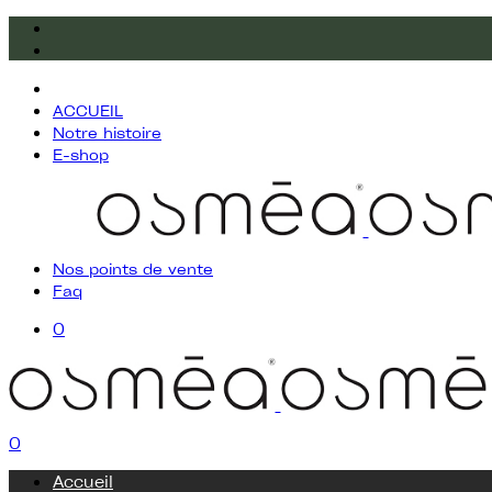
ACCUEIL
Notre histoire
E-shop
Nos points de vente
Faq
0
0
Accueil